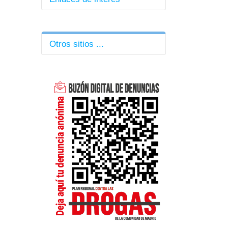
Direcciones de Área
Correo EducaMadrid
Otros sitios ...
Formación Profesorado
CRIF Las Acacias
El Tiempo en San Martín
BOCM
|
BOE
Kiosco de prensa
Diccionario RAE
WordReference