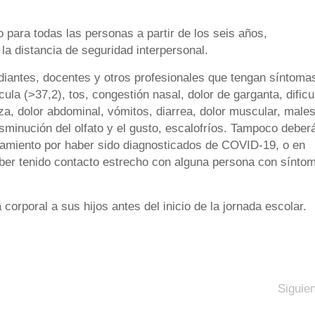
 para todas las personas a partir de los seis años,
la distancia de seguridad interpersonal.
diantes, docentes y otros profesionales que tengan síntoma
ula (>37,2), tos, congestión nasal, dolor de garganta, dificu
eza, dolor abdominal, vómitos, diarrea, dolor muscular, males
isminución del olfato y el gusto, escalofríos. Tampoco deber
slamiento por haber sido diagnosticados de COVID-19, o en
aber tenido contacto estrecho con alguna persona con sínto
rporal a sus hijos antes del inicio de la jornada escolar.
Siguie