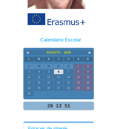
Calendario Escolar
◀
▶
AGOSTO ·
2026
L
M
X
J
V
S
D
27
28
29
30
31
1
2
3
4
5
6
7
8
9
10
11
12
13
14
15
16
17
18
19
20
21
22
23
24
25
26
27
28
29
30
31
20
:
13
:
52
Enlaces de interés