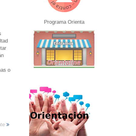
Programa Orienta
s
ltad
tar
án
mas o
nte