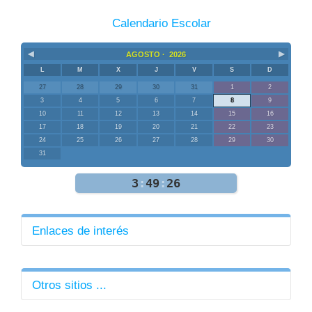
Calendario Escolar
◀
▶
AGOSTO ·
2026
L
M
X
J
V
S
D
27
28
29
30
31
1
2
3
4
5
6
7
8
9
10
11
12
13
14
15
16
17
18
19
20
21
22
23
24
25
26
27
28
29
30
31
3
:
49
:
26
Enlaces de interés
Direcciones de Área
Correo EducaMadrid
Otros sitios ...
Formación Profesorado