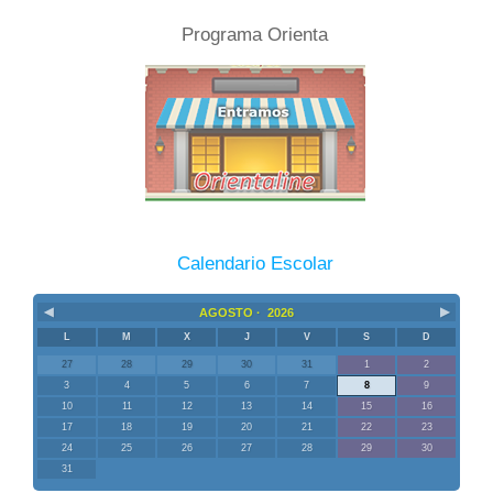
Programa Orienta
Calendario Escolar
◀
▶
AGOSTO ·
2026
L
M
X
J
V
S
D
27
28
29
30
31
1
2
3
4
5
6
7
8
9
10
11
12
13
14
15
16
17
18
19
20
21
22
23
24
25
26
27
28
29
30
31