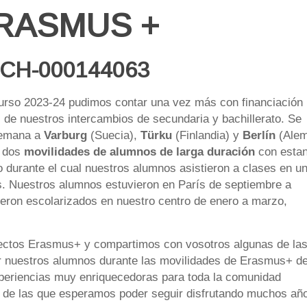
RASMUS +
SCH-000144063
urso 2023-24 pudimos contar una vez más con financiación
s de nuestros intercambios de secundaria y bachillerato. Se
emana a
Varburg
(Suecia),
Türku
(Finlandia) y
Berlín
(Alem
n dos
movilidades de alumnos de larga duración
con estan
o durante el cual nuestros alumnos asistieron a clases en u
s. Nuestros alumnos estuvieron en París de septiembre a
eron escolarizados en nuestro centro de enero a marzo,
ctos Erasmus+ y compartimos con vosotros algunas de la
ar nuestros alumnos durante las movilidades de Erasmus+ de
periencias muy enriquecedoras para toda la comunidad
, de las que esperamos poder seguir disfrutando muchos añ