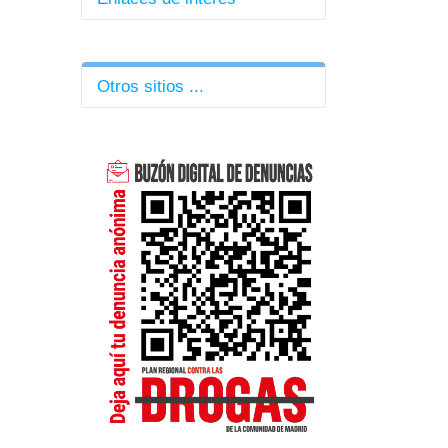
Direcciones de Área
Correo EducaMadrid
Otros sitios ...
Formación Profesorado
CRIF Las Acacias
El Tiempo en San Martín
BOCM
|
BOE
Kiosco de prensa
Diccionario RAE
WordReference