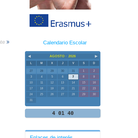
nte
Calendario Escolar
◀
▶
AGOSTO ·
2026
L
M
X
J
V
S
D
27
28
29
30
31
1
2
3
4
5
6
7
8
9
10
11
12
13
14
15
16
17
18
19
20
21
22
23
24
25
26
27
28
29
30
31
4
:
01
:
41
Enlaces de interés